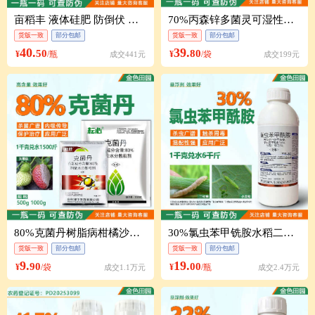
亩稻丰 液体硅肥 防倒伏 农用硅肥 硅肥厂家
70%丙森锌多菌灵可湿性粉苹果树斑点落叶病丙森辛农药杀菌剂农
货版一致
部分包邮
货版一致
部分包邮
40.
39.
50
80
¥
/瓶
¥
/袋
成交441元
成交199元
80%克菌丹树脂病柑橘沙皮病煤污叶斑病轮纹病农药杀菌剂克菌舟
30%氯虫苯甲铣胺水稻二化螟氯虫苯甲酰胺笨甲酰胺康宽农药杀虫
货版一致
部分包邮
货版一致
部分包邮
9.
19.
90
00
¥
/袋
¥
/瓶
成交1.1万元
成交2.4万元