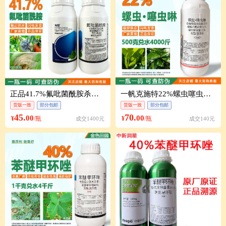
正品41.7%氟吡菌酰胺杀菌剂悬浮剂番茄灰霉病农药同路富达
一帆克施特22%螺虫噻虫啉柑橘树木虱螺虫乙酯脂己酯噻虫琳农药
货版一致
部分包邮
货版一致
部分包邮
45.
70.
00
00
¥
/瓶
¥
/瓶
成交1400元
成交140元