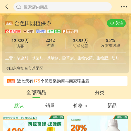
搜索店内商品
金色田园植保
关注
2242
95%
12.828万
38.55万
沟通
发货准时率
访客
订单总额
主营：杀虫剂、杀菌剂、杀螨剂、除草剂、生物农药、生物肥、助剂、水溶肥、农药套餐
今天
广西采购*******
与商家聊生意
山东省烟台市芝罘区
今天
广东省江门市hn13*****
成功下单
近期商家累计交易
385501
元
近七天有
175
个优质采购商与商家聊生意
近七天
广东省江门市hn13*****
成功下单
分类
全部商品
近七天
湖北省襄阳市湖北采购*******
成功下单
近七天
湖南省岳阳市湖南采购*******
成功下单
近三十天商家累计交易
12510
元
默认
销量
价格
新品
近三十天
江苏省盐城市江苏采购*******
成功下单
近三十天
江苏省盐城市江苏采购*******
成功下单
近三十天
四川省成都市四川采购*******
成功下单