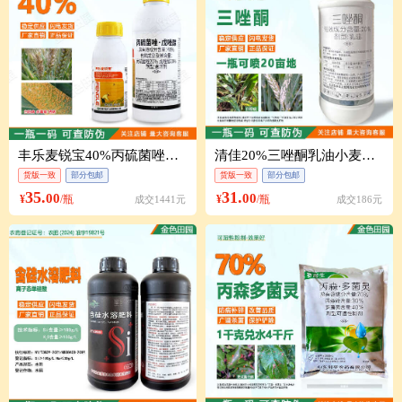
丰乐麦锐宝40%丙硫菌唑戍唑醇小麦白粉赤霉锈病杀菌剂
清佳20%三唑酮乳油小麦白粉病三唑铜三坐铜三坐酮农药杀菌剂农
货版一致
部分包邮
货版一致
部分包邮
35.
31.
00
00
¥
/瓶
¥
/瓶
成交1441元
成交186元