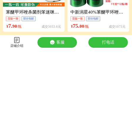
苯醚甲环唑杀菌剂笨迷咪锉唑挫炭疽纹枯褐斑疮痂白粉黑斑病专用药
中新润星40%苯醚甲环唑香蕉叶斑病杀菌剂农药
货版一致
部分包邮
货版一致
部分包邮
7.
75.
90
00
¥
/瓶
¥
/瓶
成交5033.6元
成交1075元
客服
打电话
店铺介绍